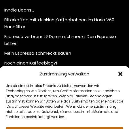
Inndie Beans…
Filterkaffee mit dunklen Kaffeebohnen im Hario V60
Handfilter
Espresso verbrannt? Darum schmeckt Dein Espresso
bitter!
Mein Espresso schmeckt sauer!
Noch einen Kaffeeblog?!
Zustimmung verwalten
Um dir ein optimales Erlebnis zu bieten, verwenden wir
Technologien wie Cookies, um Geräteinformationen zu speichern
und/oder darauf zuzugreifen. Wenn du diesen Technologien
zustimmst, können wir Daten wie das Surfverhalten oder eindeutige
IDs auf dieser Website verarbeiten. Wenn du deine Zustimmung
nicht erteilst oder zurückziehst, können bestimmte Merkmale und
Funktionen beeinträchtigt werden.