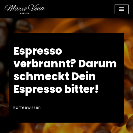
Zum
Inhalt
springen
Espresso
verbrannt? Darum
schmeckt Dein
Espresso bitter!
Kaffeewissen