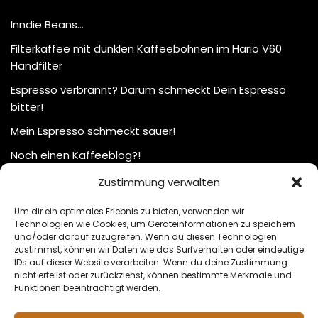
Inndie Beans…
Filterkaffee mit dunklen Kaffeebohnen im Hario V60
Handfilter
Espresso verbrannt? Darum schmeckt Dein Espresso
bitter!
Mein Espresso schmeckt sauer!
Noch einen Kaffeeblog?!
Zustimmung verwalten
Um dir ein optimales Erlebnis zu bieten, verwenden wir
Technologien wie Cookies, um Geräteinformationen zu speichern
und/oder darauf zuzugreifen. Wenn du diesen Technologien
zustimmst, können wir Daten wie das Surfverhalten oder eindeutige
IDs auf dieser Website verarbeiten. Wenn du deine Zustimmung
nicht erteilst oder zurückziehst, können bestimmte Merkmale und
Funktionen beeinträchtigt werden.