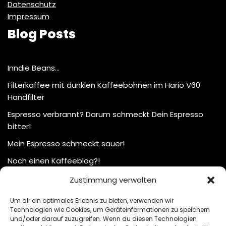
Datenschutz
Impressum
Blog Posts
Inndie Beans…
Filterkaffee mit dunklen Kaffeebohnen im Hario V60
Handfilter
Espresso verbrannt? Darum schmeckt Dein Espresso
bitter!
Mein Espresso schmeckt sauer!
Noch einen Kaffeeblog?!
Zustimmung verwalten
Um dir ein optimales Erlebnis zu bieten, verwenden wir
Technologien wie Cookies, um Geräteinformationen zu speichern
und/oder darauf zuzugreifen. Wenn du diesen Technologien