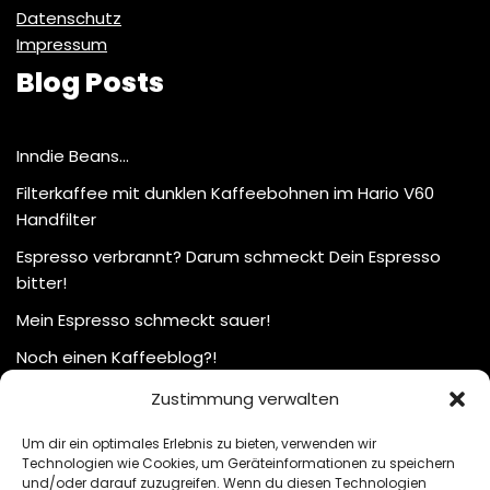
Datenschutz
Impressum
Blog Posts
Inndie Beans…
Filterkaffee mit dunklen Kaffeebohnen im Hario V60
Handfilter
Espresso verbrannt? Darum schmeckt Dein Espresso
bitter!
Mein Espresso schmeckt sauer!
Noch einen Kaffeeblog?!
Zustimmung verwalten
Um dir ein optimales Erlebnis zu bieten, verwenden wir
Technologien wie Cookies, um Geräteinformationen zu speichern
und/oder darauf zuzugreifen. Wenn du diesen Technologien